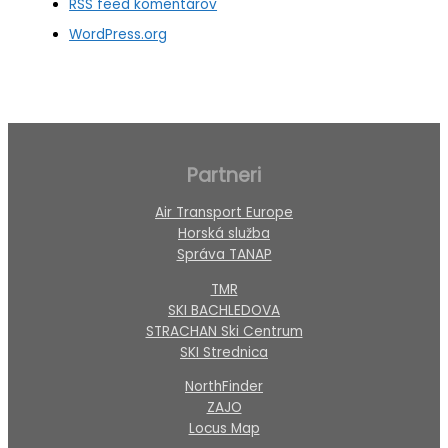
RSS feed komentárov
WordPress.org
Partneri
Air Transport Europe
Horská služba
Správa TANAP
TMR
SKI BACHLEDOVA
STRACHAN Ski Centrum
SKI Strednica
NorthFinder
ZAJO
Locus Map