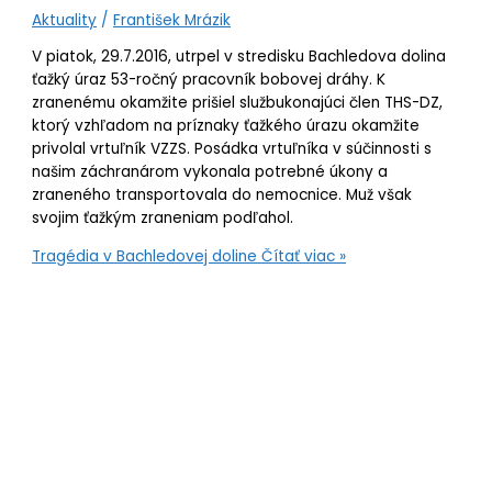
Aktuality
/
František Mrázik
V piatok, 29.7.2016, utrpel v stredisku Bachledova dolina
ťažký úraz 53-ročný pracovník bobovej dráhy. K
zranenému okamžite prišiel službukonajúci člen THS-DZ,
ktorý vzhľadom na príznaky ťažkého úrazu okamžite
privolal vrtuľník VZZS. Posádka vrtuľníka v súčinnosti s
našim záchranárom vykonala potrebné úkony a
zraneného transportovala do nemocnice. Muž však
svojim ťažkým zraneniam podľahol.
Tragédia v Bachledovej doline
Čítať viac »