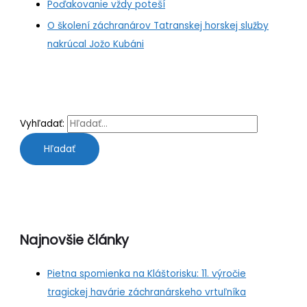
Poďakovanie vždy poteší
O školení záchranárov Tatranskej horskej služby
nakrúcal Jožo Kubáni
Vyhľadať:
Najnovšie články
Pietna spomienka na Kláštorisku: 11. výročie
tragickej havárie záchranárskeho vrtuľníka