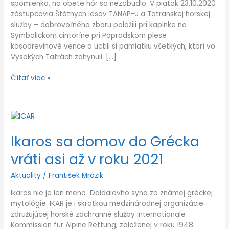
spomienka, na obete hôr sa nezabudlo. V piatok 23.10.2020
zástupcovia Štátnych lesov TANAP-u a Tatranskej horskej
služby – dobrovoľného zboru položili pri kaplnke na
Symbolickom cintoríne pri Popradskom plese
kosodrevinové vence a uctili si pamiatku všetkých, ktorí vo
Vysokých Tatrách zahynuli. […]
Čítať viac »
Ikaros
sa
Ikaros sa domov do Grécka
domov
do
vráti asi až v roku 2021
Grécka
vráti
Aktuality
/
František Mrázik
asi
až
Ikaros nie je len meno Daidalovho syna zo známej gréckej
v
mytológie. IKAR je i skratkou medzinárodnej organizácie
roku
združujúcej horské záchranné služby Internationale
2021
Kommission für Alpine Rettung, založenej v roku 1948.