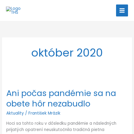
Preskočiť
na
obsah
október 2020
Ani
počas
Ani počas pandémie sa na
pandémie
sa
obete hôr nezabudlo
na
obete
Aktuality
/
František Mrázik
hôr
nezabudlo
Hoci sa tohto roku v dôsledku pandémie a následných
prijatých opatrení neuskutočnila tradičná pietna