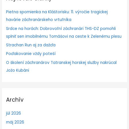
d
Pietna spomienka na Kláštorisku: 11. výročie tragickej
a
havárie záchranárskeho vrtuľníka
ť
Srdce na horách: Dobrovoľní záchranári THS-DZ pomohli
:
splniť sen imobilnému Tomášovi na ceste k Zelenému plesu
Strachan Run aj za dažďa
Poďakovanie vždy poteší
O školení záchranárov Tatranskej horskej služby nakrúcal
Jožo Kubáni
Archív
júl 2026
máj 2026