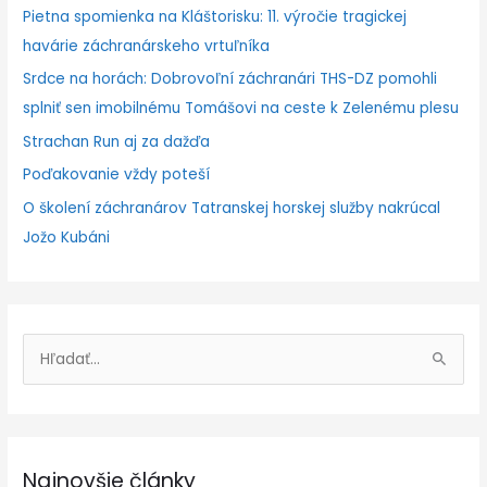
Pietna spomienka na Kláštorisku: 11. výročie tragickej
havárie záchranárskeho vrtuľníka
Srdce na horách: Dobrovoľní záchranári THS-DZ pomohli
splniť sen imobilnému Tomášovi na ceste k Zelenému plesu
Strachan Run aj za dažďa
Poďakovanie vždy poteší
O školení záchranárov Tatranskej horskej služby nakrúcal
Jožo Kubáni
V
y
h
ľ
Najnovšie články
a