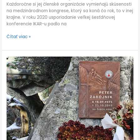
Každoročne si jej členské organizácie vymieňajú skúsenosti
na medzinárodnom kongrese, ktorý sa koná čo rok, to v inej
krajine. V roku 2020 usporiadanie veľkej šesťdňovej
konferencie IKAR-u padlo na
Čítať viac »
Na
Symbolickom
cintoríne
pribudla
tabuľa
Petra
Zábojníka