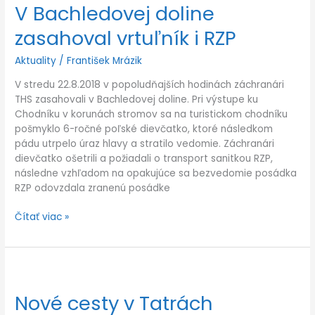
V Bachledovej doline
zasahoval vrtuľník i RZP
Aktuality
/
František Mrázik
V stredu 22.8.2018 v popoludňajších hodinách záchranári
THS zasahovali v Bachledovej doline. Pri výstupe ku
Chodníku v korunách stromov sa na turistickom chodníku
pošmyklo 6-ročné poľské dievčatko, ktoré následkom
pádu utrpelo úraz hlavy a stratilo vedomie. Záchranári
dievčatko ošetrili a požiadali o transport sanitkou RZP,
následne vzhľadom na opakujúce sa bezvedomie posádka
RZP odovzdala zranenú posádke
Čítať viac »
Nové
cesty
Nové cesty v Tatrách
v
Tatrách