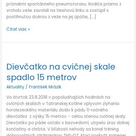
príznakmi spontánneho pneumotoraxu. Rodiča priamo z
vrcholu veže zavolali na tiesňovú linku a zostúpil s
postihnutou dcérou z veže na jej úpätie, […]
Čítať viac »
Dievčatko
na
Dievčatko na cvičnej skale
cvičnej
skale
spadlo 15 metrov
spadlo
15
Aktuality
/
František Mrázik
metrov
Vo štvrtok 23.8.2018 v popoludňajších hodinách na
cvičných skalách v Tatranskej Kotline vplyvom zlyhania
horolezeckého materiálu došlo k pádu 11-ročného
dievčatka z výšky 15-metrov – celou stenou cvičnej skaly.
Dievčatko po páde ostalo v bezvedomí, utrpelo úraz dolnej
končatiny a chrbta. V blízkosti nehody sa konal tréning
dobrovoľných záchranárov THS-DZ, ktorí poskytli zranenej