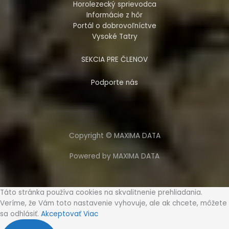
Horolezecký sprievodca
Informácie z hôr
Portál o dobrovoľníctve
Vysoké Tatry
SEKCIA PRE ČLENOV
Podporte nás
Copyright © MAXIMA DATA
Powered by MAXIMA DATA
Táto stránka používa cookies na skvalitnenie prehliadania.
Veríme, že Vám toto nastavenie vyhovuje, ale ak chcete, môžete
sa odhlásiť.
Akceptovať
Viac