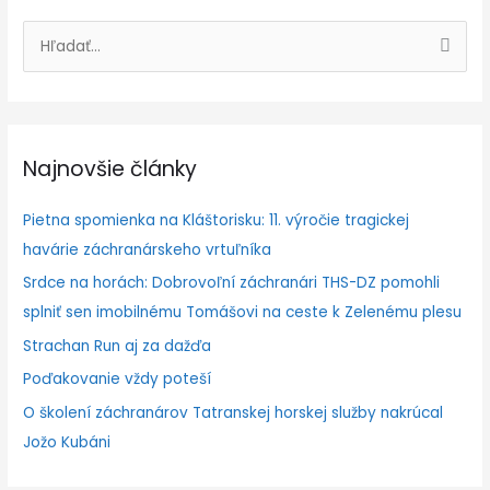
V
y
h
ľ
Najnovšie články
a
d
Pietna spomienka na Kláštorisku: 11. výročie tragickej
a
havárie záchranárskeho vrtuľníka
ť
Srdce na horách: Dobrovoľní záchranári THS-DZ pomohli
:
splniť sen imobilnému Tomášovi na ceste k Zelenému plesu
Strachan Run aj za dažďa
Poďakovanie vždy poteší
O školení záchranárov Tatranskej horskej služby nakrúcal
Jožo Kubáni