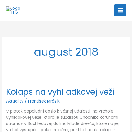
Preskočiť
na
obsah
august 2018
Kolaps
na
Kolaps na vyhliadkovej veži
vyhliadkovej
veži
Aktuality
/
František Mrázik
V piatok popoludní došlo k vážnej udalosti na vrchole
vyhliadkovej veže ktorá je súčasťou Chodníka korunami
stromov v Bachledovej doline. Mladé dievča, ktoré na jej
vrchol vystúpilo spolu s rodičmi, postihol náhle kolaps s