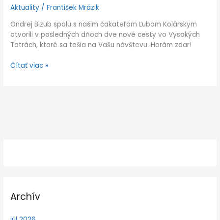
Aktuality
/
František Mrázik
Ondrej Bizub spolu s našim čakateľom Ľubom Kolárskym
otvorili v posledných dňoch dve nové cesty vo Vysokých
Tatrách, ktoré sa tešia na Vašu návštevu. Horám zdar!
Čítať viac »
Archív
júl 2026