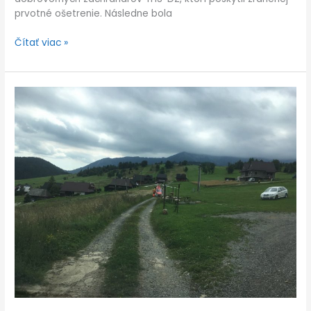
prvotné ošetrenie. Následne bola
Čítať viac »
V
Bachledovej
doline
zasahoval
vrtuľník
i
RZP