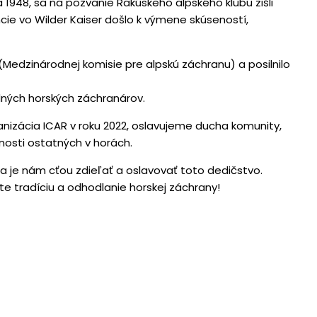
 1948, sa na pozvanie Rakúskeho alpského klubu zišli
cie vo Wilder Kaiser došlo k výmene skúseností,
 (Medzinárodnej komisie pre alpskú záchranu) a posilnilo
dných horských záchranárov.
nizácia ICAR v roku 2022, oslavujeme ducha komunity,
nosti ostatných v horách.
 a je nám cťou zdieľať a oslavovať toto dedičstvo.
e tradíciu a odhodlanie horskej záchrany!