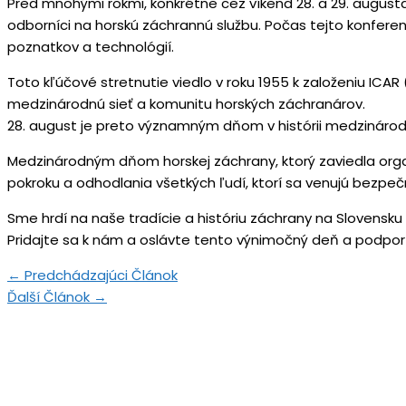
Pred mnohými rokmi, konkrétne cez víkend 28. a 29. augusta
odborníci na horskú záchrannú službu. Počas tejto konferen
poznatkov a technológií.
Toto kľúčové stretnutie viedlo v roku 1955 k založeniu ICAR
medzinárodnú sieť a komunitu horských záchranárov.
28. august je preto významným dňom v histórii medzináro
Medzinárodným dňom horskej záchrany, ktorý zaviedla orga
pokroku a odhodlania všetkých ľudí, ktorí sa venujú bezpeč
Sme hrdí na naše tradície a históriu záchrany na Slovensku
Pridajte sa k nám a oslávte tento výnimočný deň a podport
←
Predchádzajúci Článok
Ďalší Článok
→