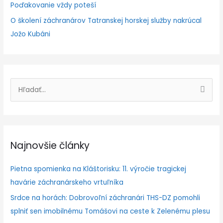
Poďakovanie vždy poteší
O školení záchranárov Tatranskej horskej služby nakrúcal
Jožo Kubáni
V
y
h
ľ
Najnovšie články
a
d
Pietna spomienka na Kláštorisku: 11. výročie tragickej
a
havárie záchranárskeho vrtuľníka
ť
Srdce na horách: Dobrovoľní záchranári THS-DZ pomohli
:
splniť sen imobilnému Tomášovi na ceste k Zelenému plesu