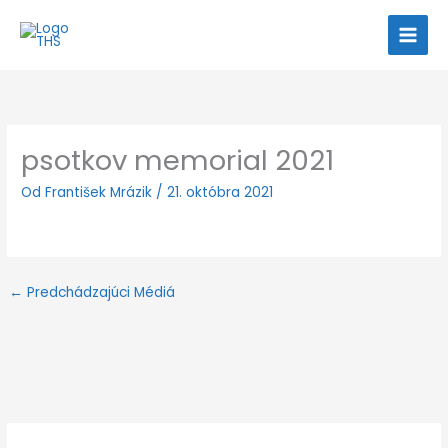
Preskočiť
na
obsah
psotkov memorial 2021
Od
František Mrázik
/
21. októbra 2021
←
Predchádzajúci Médiá