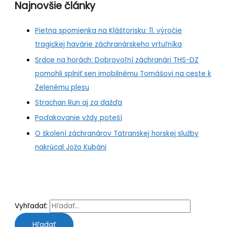
Najnovšie články
Pietna spomienka na Kláštorisku: 11. výročie
tragickej havárie záchranárskeho vrtuľníka
Srdce na horách: Dobrovoľní záchranári THS-DZ
pomohli splniť sen imobilnému Tomášovi na ceste k
Zelenému plesu
Strachan Run aj za dažďa
Poďakovanie vždy poteší
O školení záchranárov Tatranskej horskej služby
nakrúcal Jožo Kubáni
Vyhľadať: