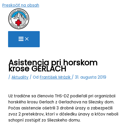
Preskočiť na obsah
Asistencia pri horskom
krose GERLACH
/
Aktuality
/ Od
František Mrázik
/
31. augusta 2019
Už tradične sa členovia THS-DZ podieľali pri organizácii
horského krosu Gerlach z Gerlachova na Sliezsky dom.
Počas asistencie ošetrili 3 drobné úrazy a zabezpečili
zvoz 2 pretekárov, ktorí v dôsledku únavy a kŕčov neboli
schopní zostúpiť zo Sliezskeho domu.