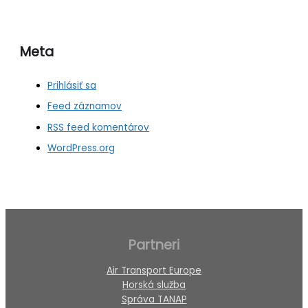
Meta
Prihlásiť sa
Feed záznamov
RSS feed komentárov
WordPress.org
Partneri
Air Transport Europe
Horská služba
Správa TANAP