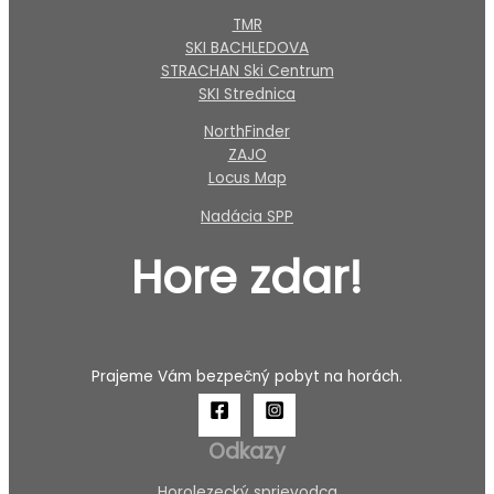
TMR
SKI BACHLEDOVA
STRACHAN Ski Centrum
SKI Strednica
NorthFinder
ZAJO
Locus Map
Nadácia SPP
Hore zdar!
Prajeme Vám bezpečný pobyt na horách.
Odkazy
Horolezecký sprievodca