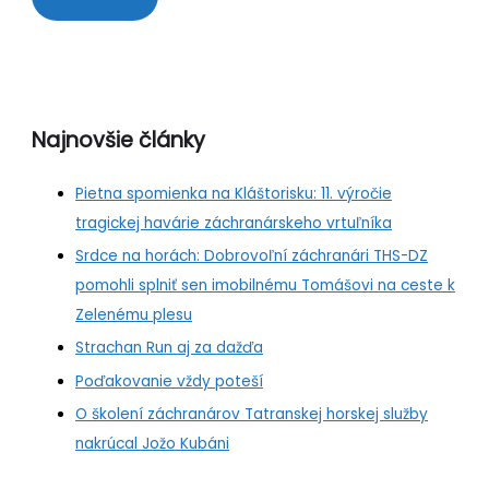
Najnovšie články
Pietna spomienka na Kláštorisku: 11. výročie
tragickej havárie záchranárskeho vrtuľníka
Srdce na horách: Dobrovoľní záchranári THS-DZ
pomohli splniť sen imobilnému Tomášovi na ceste k
Zelenému plesu
Strachan Run aj za dažďa
Poďakovanie vždy poteší
O školení záchranárov Tatranskej horskej služby
nakrúcal Jožo Kubáni