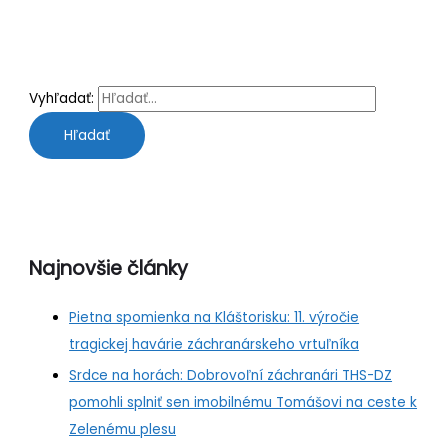
Vyhľadať:
Najnovšie články
Pietna spomienka na Kláštorisku: 11. výročie
tragickej havárie záchranárskeho vrtuľníka
Srdce na horách: Dobrovoľní záchranári THS-DZ
pomohli splniť sen imobilnému Tomášovi na ceste k
Zelenému plesu