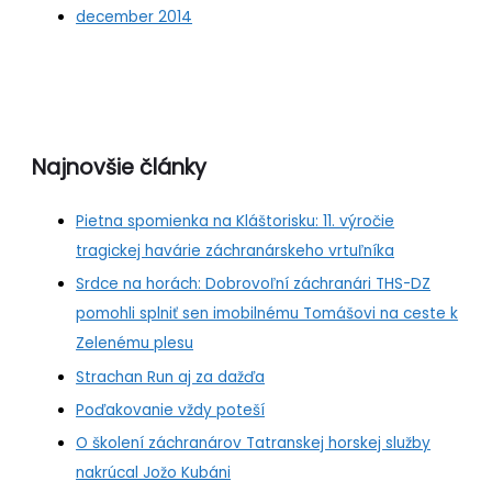
december 2014
Najnovšie články
Pietna spomienka na Kláštorisku: 11. výročie
tragickej havárie záchranárskeho vrtuľníka
Srdce na horách: Dobrovoľní záchranári THS-DZ
pomohli splniť sen imobilnému Tomášovi na ceste k
Zelenému plesu
Strachan Run aj za dažďa
Poďakovanie vždy poteší
O školení záchranárov Tatranskej horskej služby
nakrúcal Jožo Kubáni