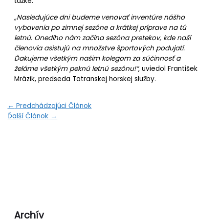
ťažké.
„Nasledujúce dni budeme venovať inventúre nášho
vybavenia po zimnej sezóne a krátkej príprave na tú
letnú. Onedlho nám začína sezóna pretekov, kde naši
členovia asistujú na množstve športových podujatí.
Ďakujeme všetkým našim kolegom za súčinnosť a
ž
eláme všetkým peknú letnú sezónu!“
, uviedol František
Mrázik, predseda Tatranskej horskej služby.
←
Predchádzajúci Článok
Ďalší Článok
→
Archív