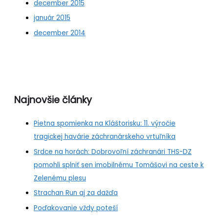
december 2015
január 2015
december 2014
Najnovšie články
Pietna spomienka na Kláštorisku: 11. výročie
tragickej havárie záchranárskeho vrtuľníka
Srdce na horách: Dobrovoľní záchranári THS-DZ
pomohli splniť sen imobilnému Tomášovi na ceste k
Zelenému plesu
Strachan Run aj za dažďa
Poďakovanie vždy poteší