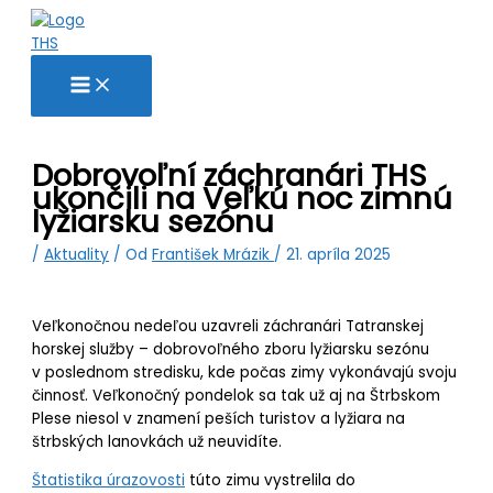
Preskočiť
V
na
y
obsah
h
ľ
a
d
Dobrovoľní záchranári THS
ukončili na Veľkú noc zimnú
a
lyžiarsku sezónu
ť
:
/
Aktuality
/ Od
František Mrázik
/
21. apríla 2025
Veľkonočnou nedeľou uzavreli záchranári Tatranskej
horskej služby – dobrovoľného zboru lyžiarsku sezónu
v poslednom stredisku, kde počas zimy vykonávajú svoju
činnosť. Veľkonočný pondelok sa tak už aj na Štrbskom
Plese niesol v znamení peších turistov a lyžiara na
štrbských lanovkách už neuvidíte.
Štatistika úrazovosti
túto zimu vystrelila do