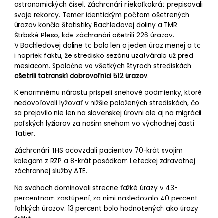
astronomických čísel. Záchranári niekoľkokrát prepisovali
svoje rekordy. Temer identickým počtom ošetrených
úrazov končia štatistiky Bachledovej doliny a TMR
Štrbské Pleso, kde záchranári ošetrili 226 úrazov.
V Bachledovej doline to bolo len o jeden úraz menej a to
i napriek faktu, že stredisko sezónu uzatváralo už pred
mesiacom. Spoločne vo všetkých štyroch strediskách
ošetrili tatranskí dobrovoľníci 512 úrazov
.
K enormnému nárastu prispeli snehové podmienky, ktoré
nedovoľovali lyžovať v nižšie položených strediskách, čo
sa prejavilo nie len na slovenskej úrovni ale aj na migrácii
poľských lyžiarov za našim snehom vo východnej časti
Tatier.
Záchranári THS odovzdali pacientov 70-krát svojim
kolegom z RZP a 8-krát posádkam Leteckej zdravotnej
záchrannej služby ATE.
Na svahoch dominovali stredne ťažké úrazy v 43-
percentnom zastúpení, za nimi nasledovalo 40 percent
ľahkých úrazov. 13 percent bolo hodnotených ako úrazy