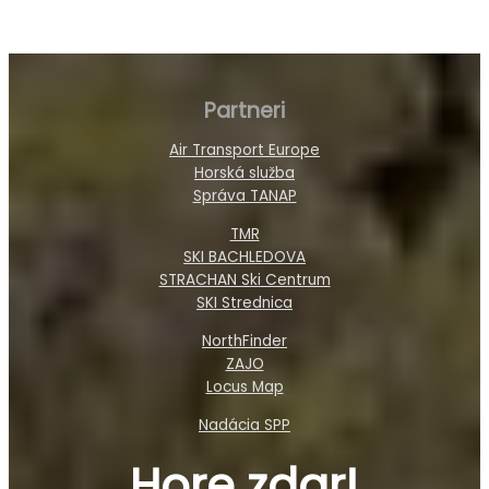
Partneri
Air Transport Europe
Horská služba
Správa TANAP
TMR
SKI BACHLEDOVA
STRACHAN Ski Centrum
SKI Strednica
NorthFinder
ZAJO
Locus Map
Nadácia SPP
Hore zdar!