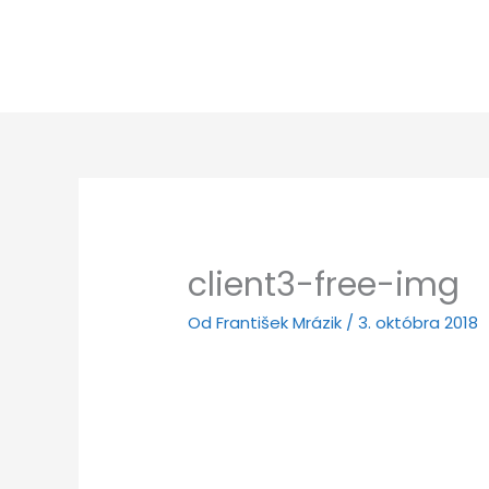
Preskočiť
na
obsah
client3-free-img
Od
František Mrázik
/
3. októbra 2018