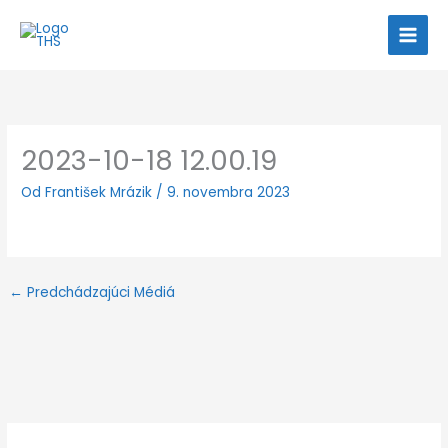
Preskočiť
na
obsah
2023-10-18 12.00.19
Od
František Mrázik
/
9. novembra 2023
←
Predchádzajúci Médiá