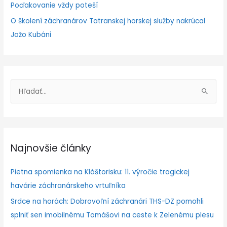
Poďakovanie vždy poteší
O školení záchranárov Tatranskej horskej služby nakrúcal
Jožo Kubáni
V
y
h
ľ
Najnovšie články
a
d
Pietna spomienka na Kláštorisku: 11. výročie tragickej
a
havárie záchranárskeho vrtuľníka
ť
Srdce na horách: Dobrovoľní záchranári THS-DZ pomohli
:
splniť sen imobilnému Tomášovi na ceste k Zelenému plesu