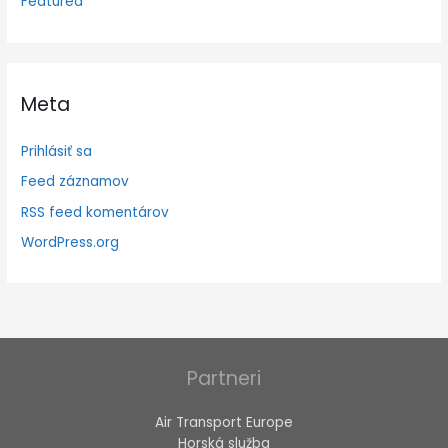
Featured
Meta
Prihlásiť sa
Feed záznamov
RSS feed komentárov
WordPress.org
Partneri
Air Transport Europe
Horská služba