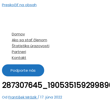
Preskočiť na obsah
Domov
Ako sa stať členom
Štatistika úrazovosti
Partneri
Kontakt
Podporte nás
287307645_190535159299890
Od
František Mrázik
/
17. júna 2022