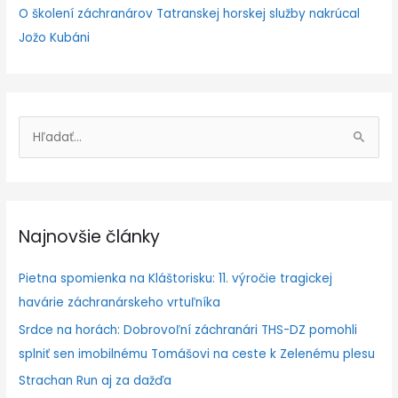
O školení záchranárov Tatranskej horskej služby nakrúcal
Jožo Kubáni
V
y
h
ľ
Najnovšie články
a
d
Pietna spomienka na Kláštorisku: 11. výročie tragickej
a
havárie záchranárskeho vrtuľníka
ť
Srdce na horách: Dobrovoľní záchranári THS-DZ pomohli
:
splniť sen imobilnému Tomášovi na ceste k Zelenému plesu
Strachan Run aj za dažďa