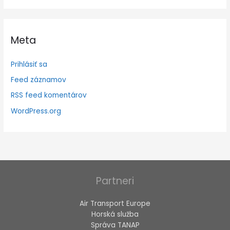
Meta
Prihlásiť sa
Feed záznamov
RSS feed komentárov
WordPress.org
Partneri
Air Transport Europe
Horská služba
Správa TANAP