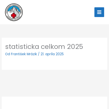
Preskočiť
na
obsah
statisticka celkom 2025
Od
František Mrázik
/
21. apríla 2025