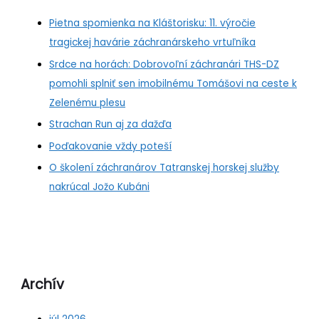
Pietna spomienka na Kláštorisku: 11. výročie
tragickej havárie záchranárskeho vrtuľníka
Srdce na horách: Dobrovoľní záchranári THS-DZ
pomohli splniť sen imobilnému Tomášovi na ceste k
Zelenému plesu
Strachan Run aj za dažďa
Poďakovanie vždy poteší
O školení záchranárov Tatranskej horskej služby
nakrúcal Jožo Kubáni
Archív