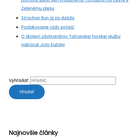
pomohli splniť sen imobilnému Tomášovi na ceste k
Zelenému plesu
Strachan Run aj za dažďa
Poďakovanie vždy poteší
O školení záchranárov Tatranskej horskej služby
nakrúcal Jožo Kubáni
Vyhľadať:
Najnovšie články