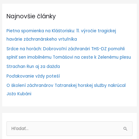
Najnovšie články
Pietna spomienka na Kláštorisku: 11. výročie tragickej
havárie záchranárskeho vrtuľníka
Srdce na horách: Dobrovoľní záchranári THS-DZ pomohli
splniť sen imobilnému Tomášovi na ceste k Zelenému plesu
Strachan Run aj za dažďa
Poďakovanie vždy poteší
O školení záchranárov Tatranskej horskej služby nakrúcal
Jožo Kubáni
V
y