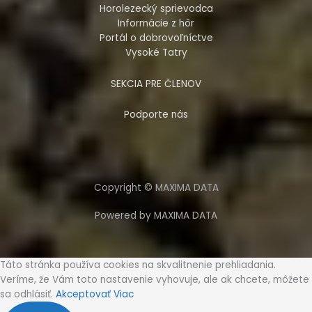
Horolezecký sprievodca
Informácie z hôr
Portál o dobrovoľníctve
Vysoké Tatry
SEKCIA PRE ČLENOV
Podporte nás
Copyright © MAXIMA DATA
Powered by MAXIMA DATA
Táto stránka používa cookies na skvalitnenie prehliadania.
Veríme, že Vám toto nastavenie vyhovuje, ale ak chcete, môžete
sa odhlásiť.
Akceptovať
Viac