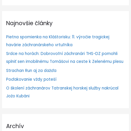
h
ľ
Najnovšie články
a
d
Pietna spomienka na Kláštorisku: 11. výročie tragickej
a
havárie záchranárskeho vrtuľníka
ť
Srdce na horách: Dobrovoľní záchranári THS-DZ pomohli
:
splniť sen imobilnému Tomášovi na ceste k Zelenému plesu
Strachan Run aj za dažďa
Poďakovanie vždy poteší
O školení záchranárov Tatranskej horskej služby nakrúcal
Jožo Kubáni
Archív