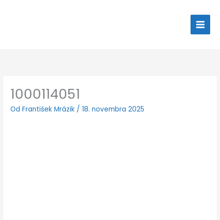
Preskočiť
na
obsah
1000114051
Od
František Mrázik
/
18. novembra 2025