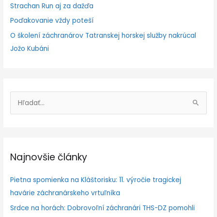
Strachan Run aj za dažďa
Poďakovanie vždy poteší
O školení záchranárov Tatranskej horskej služby nakrúcal
Jožo Kubáni
V
y
h
ľ
Najnovšie články
a
d
Pietna spomienka na Kláštorisku: 11. výročie tragickej
a
havárie záchranárskeho vrtuľníka
ť
Srdce na horách: Dobrovoľní záchranári THS-DZ pomohli
: