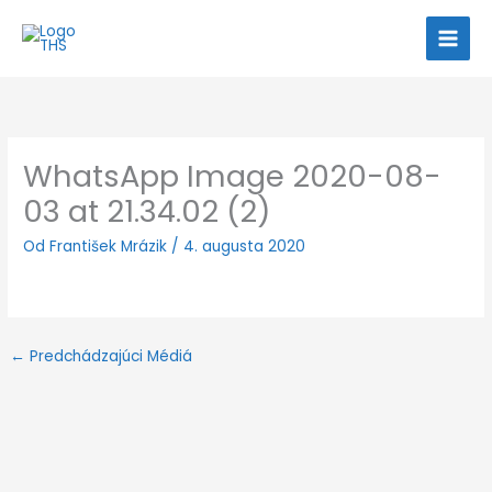
Preskočiť
na
obsah
WhatsApp Image 2020-08-
03 at 21.34.02 (2)
Od
František Mrázik
/
4. augusta 2020
←
Predchádzajúci Médiá