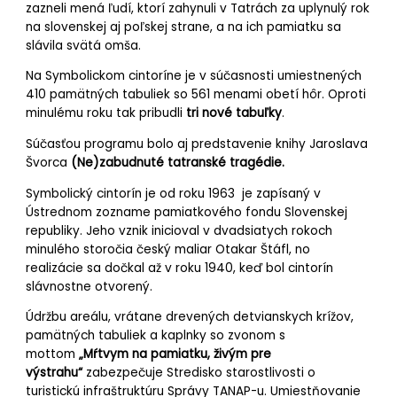
zazneli mená ľudí, ktorí zahynuli v Tatrách za uplynulý rok
na slovenskej aj poľskej strane, a na ich pamiatku sa
slávila svätá omša.
Na Symbolickom cintoríne je v súčasnosti umiestnených
410 pamätných tabuliek so 561 menami obetí hôr. Oproti
minulému roku tak pribudli
tri nové tabuľky
.
Súčasťou programu bolo aj predstavenie knihy Jaroslava
Švorca
(Ne)zabudnuté tatranské tragédie.
Symbolický cintorín je od roku 1963 je zapísaný v
Ústrednom zozname pamiatkového fondu Slovenskej
republiky. Jeho vznik inicioval v dvadsiatych rokoch
minulého storočia český maliar Otakar Štáfl, no
realizácie sa dočkal až v roku 1940, keď bol cintorín
slávnostne otvorený.
Údržbu areálu, vrátane drevených detvianskych krížov,
pamätných tabuliek a kaplnky so zvonom s
mottom
„Mŕtvym na pamiatku, živým pre
výstrahu“
zabezpečuje Stredisko starostlivosti o
turistickú infraštruktúru Správy TANAP-u. Umiestňovanie