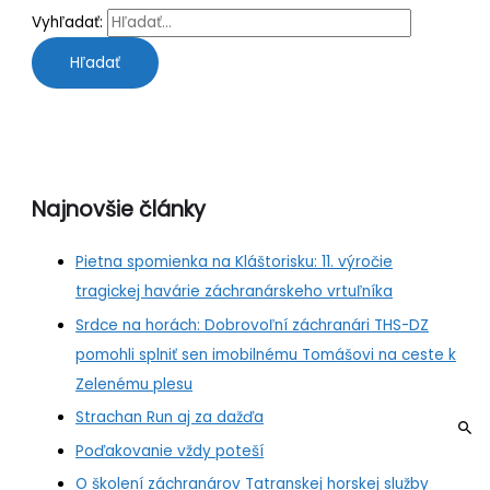
Vyhľadať:
Najnovšie články
Pietna spomienka na Kláštorisku: 11. výročie
tragickej havárie záchranárskeho vrtuľníka
Srdce na horách: Dobrovoľní záchranári THS-DZ
pomohli splniť sen imobilnému Tomášovi na ceste k
Zelenému plesu
Strachan Run aj za dažďa
Poďakovanie vždy poteší
O školení záchranárov Tatranskej horskej služby