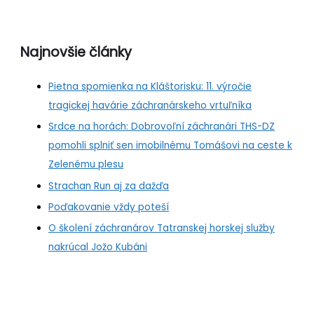
Najnovšie články
Pietna spomienka na Kláštorisku: 11. výročie
tragickej havárie záchranárskeho vrtuľníka
Srdce na horách: Dobrovoľní záchranári THS-DZ
pomohli splniť sen imobilnému Tomášovi na ceste k
Zelenému plesu
Strachan Run aj za dažďa
Poďakovanie vždy poteší
O školení záchranárov Tatranskej horskej služby
nakrúcal Jožo Kubáni