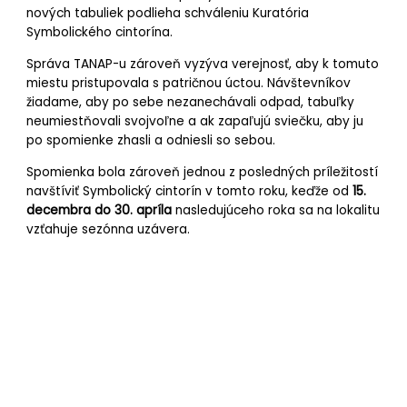
nových tabuliek podlieha schváleniu Kuratória
Symbolického cintorína.
Správa TANAP-u zároveň vyzýva verejnosť, aby k tomuto
miestu pristupovala s patričnou úctou. Návštevníkov
žiadame, aby po sebe nezanechávali odpad, tabuľky
neumiestňovali svojvoľne a ak zapaľujú sviečku, aby ju
po spomienke zhasli a odniesli so sebou.
Spomienka bola zároveň jednou z posledných príležitostí
navštíviť Symbolický cintorín v tomto roku, keďže od
15.
decembra do 30. apríla
nasledujúceho roka sa na lokalitu
vzťahuje sezónna uzávera.