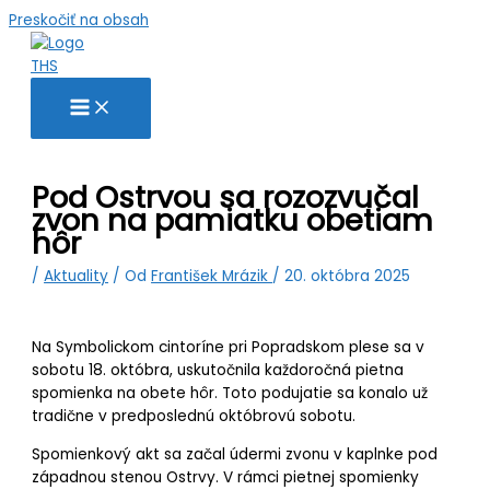
Preskočiť na obsah
Pod Ostrvou sa rozozvučal
zvon na pamiatku obetiam
hôr
/
Aktuality
/ Od
František Mrázik
/
20. októbra 2025
Na Symbolickom cintoríne pri Popradskom plese sa v
sobotu 18. októbra, uskutočnila každoročná pietna
spomienka na obete hôr. Toto podujatie sa konalo už
tradične v predposlednú októbrovú sobotu.
Spomienkový akt sa začal údermi zvonu v kaplnke pod
západnou stenou Ostrvy. V rámci pietnej spomienky