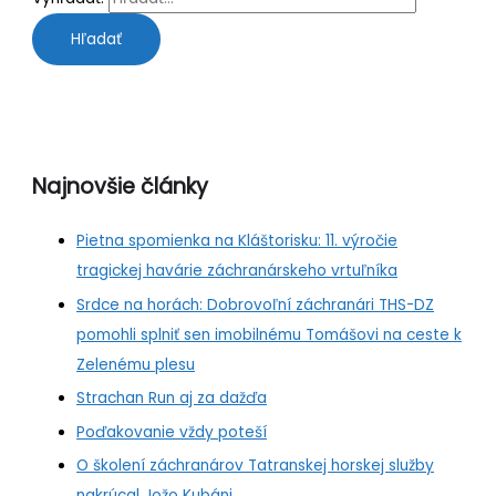
Najnovšie články
Pietna spomienka na Kláštorisku: 11. výročie
tragickej havárie záchranárskeho vrtuľníka
Srdce na horách: Dobrovoľní záchranári THS-DZ
pomohli splniť sen imobilnému Tomášovi na ceste k
Zelenému plesu
Strachan Run aj za dažďa
Poďakovanie vždy poteší
O školení záchranárov Tatranskej horskej služby
nakrúcal Jožo Kubáni