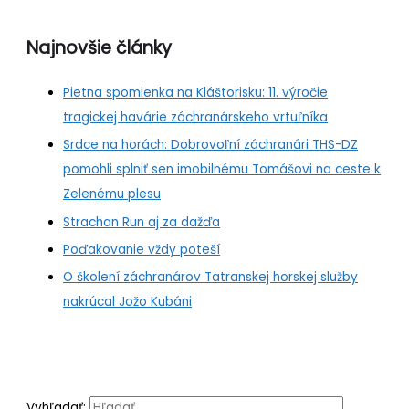
Najnovšie články
Pietna spomienka na Kláštorisku: 11. výročie
tragickej havárie záchranárskeho vrtuľníka
Srdce na horách: Dobrovoľní záchranári THS-DZ
pomohli splniť sen imobilnému Tomášovi na ceste k
Zelenému plesu
Strachan Run aj za dažďa
Poďakovanie vždy poteší
O školení záchranárov Tatranskej horskej služby
nakrúcal Jožo Kubáni
Vyhľadať: