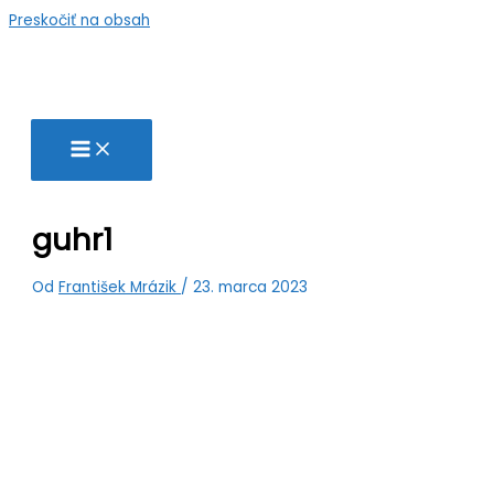
Preskočiť na obsah
guhr1
Od
František Mrázik
/
23. marca 2023