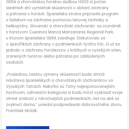
GERA a chorvátskou horskou službou HGSS si počas
siedmich dní vymieňali skúsenosti v oblasti záchrany
a pátrania v horách. Španielska strana pripravila program
s ťažiskom na záchrane pomocou lanovej techniky a
helikoptéry. Slovenskí a chorvátski záchranári sa zoznámili
s horstvom Cueanca Manca Manzanares Regional Park,
v ktorom španielska GERA zasahuje. Diskutovalo sa
o špecifikách záchrany v podmienkach týchto hôr, či už sa
jednalo o záchranu horolezcov z krátkych a vysokých stien,
zranených turistov alebo pátrania po zablúdených
osobách.
„Poslednou časťou výmeny skúseností bude zimná
návšteva španielskych a chorvátskych záchranárov vo
Vysokých Tatrách. Nakoľko sú Tatry najexponovanejším
horstvom, zahraniční kolegovia si budú môcť vyskúšať svoje
zimné znalosti v náročnejších podmienkach, než na aké sú
zvyknutí doma.“ uviedol podpredseda dobrovoľného zboru
František Mrázik.