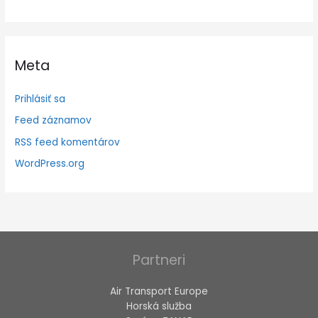
Meta
Prihlásiť sa
Feed záznamov
RSS feed komentárov
WordPress.org
Partneri
Air Transport Europe
Horská služba