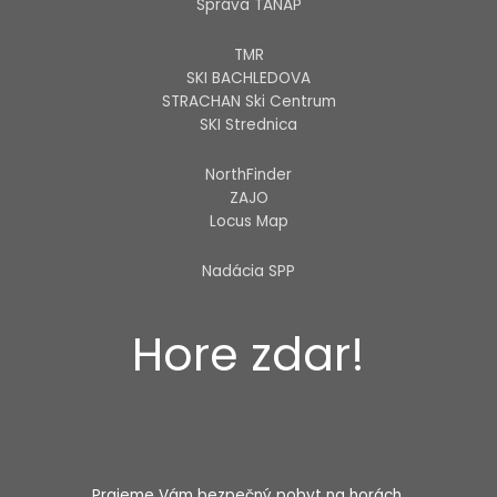
Správa TANAP
TMR
SKI BACHLEDOVA
STRACHAN Ski Centrum
SKI Strednica
NorthFinder
ZAJO
Locus Map
Nadácia SPP
Hore zdar!
Prajeme Vám bezpečný pobyt na horách.