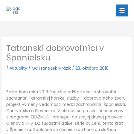
Preskočiť
na
obsah
Tatranskí dobrovoľníci v
Španielsku
/
Aktuality
/ Od
František Mrázik
/
23. októbra 2018
Začiatkom roka 2018 úspešne odštartovali dobrovoľní
záchranári Tatranskej horskej služby – dobrovoľného zboru
projekt výmeny vedomostí medzi záchranármi Španielska,
Chorvátska a Slovenska. V októbri sa projekt financovaný
z programu ERAZMUS+ prehupol do svojej druhej polovice.
Členovia THS-DZ zúčastnili ďalšej série cvičení, tento krát
v Španielsku. Spoločne so španielskou horskou službou