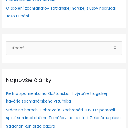
O školení záchranárov Tatranskej horskej služby nakrúcal
Jožo Kubáni
V
y
h
ľ
Najnovšie články
a
d
Pietna spomienka na Kláštorisku: 11. výročie tragickej
a
havárie záchranárskeho vrtuľníka
ť
Srdce na horách: Dobrovoľní záchranári THS-DZ pomohli
:
splniť sen imobilnému Tomášovi na ceste k Zelenému plesu
Strachan Run aj za dažďa