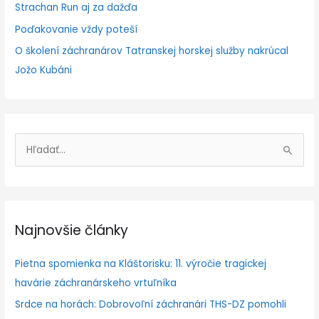
Strachan Run aj za dažďa
Poďakovanie vždy poteší
O školení záchranárov Tatranskej horskej služby nakrúcal
Jožo Kubáni
V
y
h
ľ
Najnovšie články
a
d
Pietna spomienka na Kláštorisku: 11. výročie tragickej
a
havárie záchranárskeho vrtuľníka
ť
Srdce na horách: Dobrovoľní záchranári THS-DZ pomohli
: