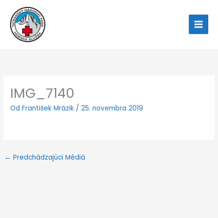
Preskočiť
na
obsah
IMG_7140
Od
František Mrázik
/
25. novembra 2019
←
Predchádzajúci Médiá